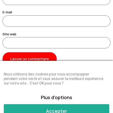
E-mail
Site web
Nous utilisons des cookies pour vous accompagner
LCA – Les Consultants Associés – © Tous droits réservés.
pendant votre visite et vous assurer la meilleure expérience
sur notre site... C'est OK pour vous ?
CONDITIONS GÉNÉRALES DE VENTE
MENTIONS LÉGALES
Plus d'options
Accepter